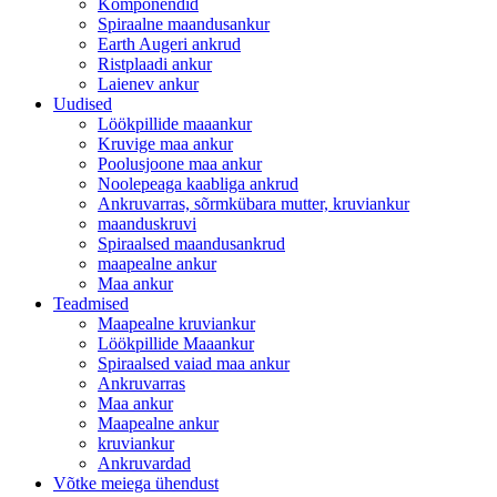
Komponendid
Spiraalne maandusankur
Earth Augeri ankrud
Ristplaadi ankur
Laienev ankur
Uudised
Löökpillide maaankur
Kruvige maa ankur
Poolusjoone maa ankur
Noolepeaga kaabliga ankrud
Ankruvarras, sõrmkübara mutter, kruviankur
maanduskruvi
Spiraalsed maandusankrud
maapealne ankur
Maa ankur
Teadmised
Maapealne kruviankur
Löökpillide Maaankur
Spiraalsed vaiad maa ankur
Ankruvarras
Maa ankur
Maapealne ankur
kruviankur
Ankruvardad
Võtke meiega ühendust