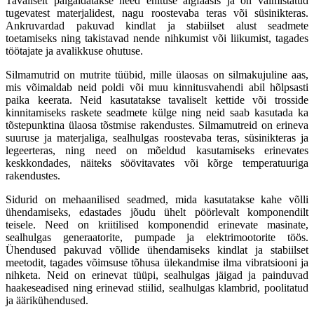
Tavaliselt paigaldatakse need ehituse algfaasis ja on valmistatud
tugevatest materjalidest, nagu roostevaba teras või süsinikteras.
Ankruvardad pakuvad kindlat ja stabiilset alust seadmete
toetamiseks ning takistavad nende nihkumist või liikumist, tagades
töötajate ja avalikkuse ohutuse.
Silmamutrid on mutrite tüübid, mille ülaosas on silmakujuline aas,
mis võimaldab neid poldi või muu kinnitusvahendi abil hõlpsasti
paika keerata. Neid kasutatakse tavaliselt kettide või trosside
kinnitamiseks raskete seadmete külge ning neid saab kasutada ka
tõstepunktina ülaosa tõstmise rakendustes. Silmamutreid on erineva
suuruse ja materjaliga, sealhulgas roostevaba teras, süsinikteras ja
legeerteras, ning need on mõeldud kasutamiseks erinevates
keskkondades, näiteks söövitavates või kõrge temperatuuriga
rakendustes.
Sidurid on mehaanilised seadmed, mida kasutatakse kahe võlli
ühendamiseks, edastades jõudu ühelt pöörlevalt komponendilt
teisele. Need on kriitilised komponendid erinevate masinate,
sealhulgas generaatorite, pumpade ja elektrimootorite töös.
Ühendused pakuvad võllide ühendamiseks kindlat ja stabiilset
meetodit, tagades võimsuse tõhusa ülekandmise ilma vibratsiooni ja
nihketa. Neid on erinevat tüüpi, sealhulgas jäigad ja painduvad
haakeseadised ning erinevad stiilid, sealhulgas klambrid, poolitatud
ja äärikühendused.