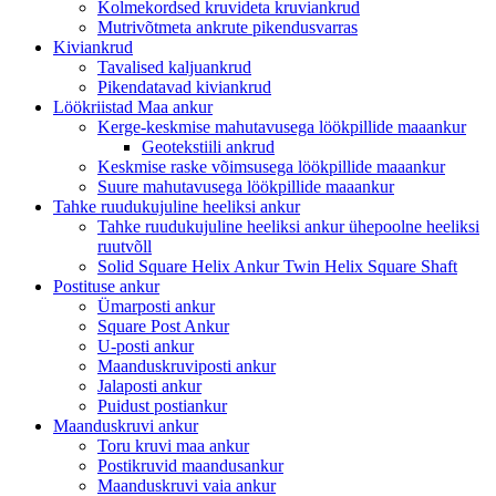
Kolmekordsed kruvideta kruviankrud
Mutrivõtmeta ankrute pikendusvarras
Kiviankrud
Tavalised kaljuankrud
Pikendatavad kiviankrud
Löökriistad Maa ankur
Kerge-keskmise mahutavusega löökpillide maaankur
Geotekstiili ankrud
Keskmise raske võimsusega löökpillide maaankur
Suure mahutavusega löökpillide maaankur
Tahke ruudukujuline heeliksi ankur
Tahke ruudukujuline heeliksi ankur ühepoolne heeliksi
ruutvõll
Solid Square Helix Ankur Twin Helix Square Shaft
Postituse ankur
Ümarposti ankur
Square Post Ankur
U-posti ankur
Maanduskruviposti ankur
Jalaposti ankur
Puidust postiankur
Maanduskruvi ankur
Toru kruvi maa ankur
Postikruvid maandusankur
Maanduskruvi vaia ankur