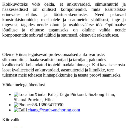
Kokkuvõtteks võib öelda, et ankruvardad, silmusmutrid ja
haakeseadised on olulised komponendid, mida kasutatakse
erinevates ehitus- ja tööstusrakendustes. Need pakuvad
konstruktsioonidele, masinatele ja seadmetele stabiilsust, tuge ja
tugevust, tagades nende ohutu ja usaldusväärse töö. Optimaalse
jõudluse ja ohutuse tagamiseks on oluline valida nende
komponentide sobivad tüübid ja suurused, olenevalt rakendusest.
Oleme Hiinas tegutsevad professionaalsed ankruvarraste,
silmamutrite ja haakeseadiste tootjad ja tarnijad, pakkudes
kvaliteetseid kohandatud tooteid madala hinnaga. Kui kavatsete osta
laost kvaliteetseid ankurvardaid, aasmuttereid ja liitmikke, tere
tulemast meie tehasest hinnapakkumise ja tasuta proovi saamiseks.
Võtke meiega ühendust
Xindai Küla, Taigu Piirkond, Jinzhong Linn,
Shanxi Provints, Hiina
+86-13803417990
chang@earth-anchoring.com
Kiir valik