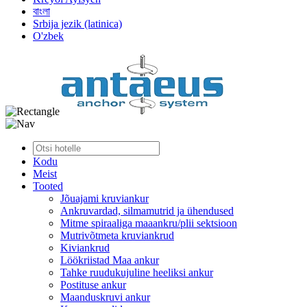
বাংলা
Srbija jezik (latinica)
O'zbek
Kodu
Meist
Tooted
Jõuajami kruviankur
Ankruvardad, silmamutrid ja ühendused
Mitme spiraaliga maaankru/plii sektsioon
Mutrivõtmeta kruviankrud
Kiviankrud
Löökriistad Maa ankur
Tahke ruudukujuline heeliksi ankur
Postituse ankur
Maanduskruvi ankur