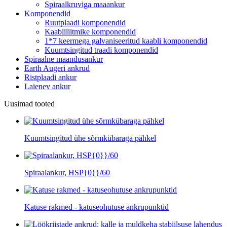
Spiraalkruviga maaankur
Komponendid
Ruutplaadi komponendid
Kaabliliitmike komponendid
1*7 keermega galvaniseeritud kaabli komponendid
Kuumtsingitud traadi komponendid
Spiraalne maandusankur
Earth Augeri ankrud
Ristplaadi ankur
Laienev ankur
Uusimad tooted
Kuumtsingitud ühe sõrmkübaraga pähkel
Spiraalankur, HSP{0}}/60
Katuse rakmed - katuseohutuse ankrupunktid