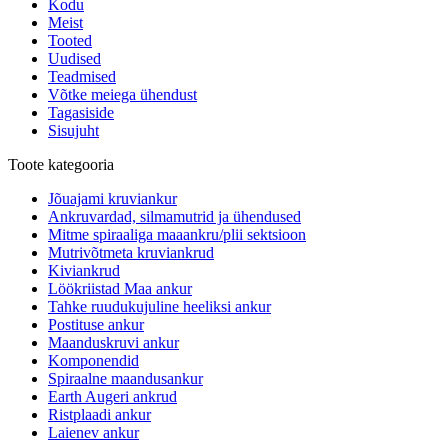
Kodu
Meist
Tooted
Uudised
Teadmised
Võtke meiega ühendust
Tagasiside
Sisujuht
Toote kategooria
Jõuajami kruviankur
Ankruvardad, silmamutrid ja ühendused
Mitme spiraaliga maaankru/plii sektsioon
Mutrivõtmeta kruviankrud
Kiviankrud
Löökriistad Maa ankur
Tahke ruudukujuline heeliksi ankur
Postituse ankur
Maanduskruvi ankur
Komponendid
Spiraalne maandusankur
Earth Augeri ankrud
Ristplaadi ankur
Laienev ankur