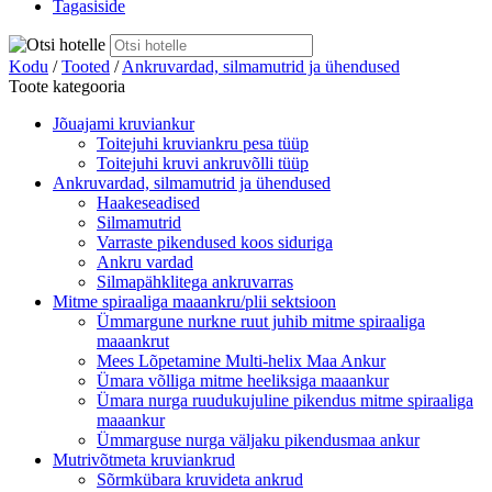
Tagasiside
Kodu
/
Tooted
/
Ankruvardad, silmamutrid ja ühendused
Toote kategooria
Jõuajami kruviankur
Toitejuhi kruviankru pesa tüüp
Toitejuhi kruvi ankruvõlli tüüp
Ankruvardad, silmamutrid ja ühendused
Haakeseadised
Silmamutrid
Varraste pikendused koos siduriga
Ankru vardad
Silmapähklitega ankruvarras
Mitme spiraaliga maaankru/plii sektsioon
Ümmargune nurkne ruut juhib mitme spiraaliga
maaankrut
Mees Lõpetamine Multi-helix Maa Ankur
Ümara võlliga mitme heeliksiga maaankur
Ümara nurga ruudukujuline pikendus mitme spiraaliga
maaankur
Ümmarguse nurga väljaku pikendusmaa ankur
Mutrivõtmeta kruviankrud
Sõrmkübara kruvideta ankrud