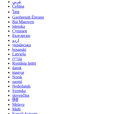
عربي
Čeština
ไทย
Gaeilgenah Éireann
Bai Miaowen
íslenska
Cymraeg
Български
اردو
українська
bosanski
Latviešu
עברית
România limbi
dansk
magyar
Norsk
suomi
Nederlands
Svenska
slovenčina
हिंदी
Melayu
Malti
Kreyòl Ayisyen