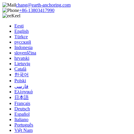
chang@earth-anchoring.com
+86-13803417990
Keel
Eesti
English
Türkçe
русский
Indonesia
slovenščina
hrvatski
Lietuvių
Català
한국어
Polski
فارسی
Ελληνικά
日本語
Français
Deutsch
Español
Italiano
Português
Việt Nam