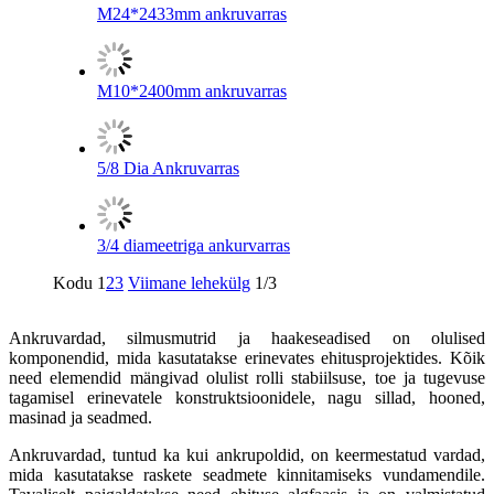
M24*2433mm ankruvarras
M10*2400mm ankruvarras
5/8 Dia Ankruvarras
3/4 diameetriga ankurvarras
Kodu
1
2
3
Viimane lehekülg
1/3
Ankruvardad, silmusmutrid ja haakeseadised on olulised
komponendid, mida kasutatakse erinevates ehitusprojektides. Kõik
need elemendid mängivad olulist rolli stabiilsuse, toe ja tugevuse
tagamisel erinevatele konstruktsioonidele, nagu sillad, hooned,
masinad ja seadmed.
Ankruvardad, tuntud ka kui ankrupoldid, on keermestatud vardad,
mida kasutatakse raskete seadmete kinnitamiseks vundamendile.